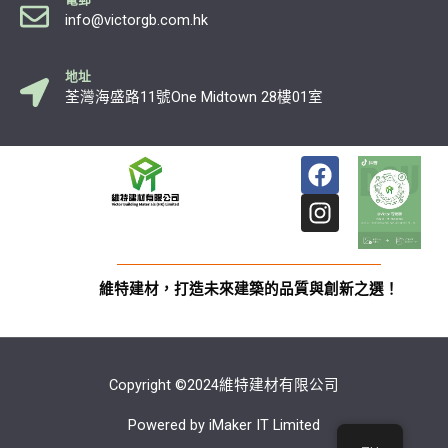
info@victorgb.com.hk
地址
荃灣海盛路11號One Midtown 28樓01室
F
I
a
n
c
s
e
t
b
a
o
g
維特建材，打造未來建築的品質與創新之選！
o
r
k
a
m
Copyright ©2024維特建材有限公司
Powered by iMaker IT Limited