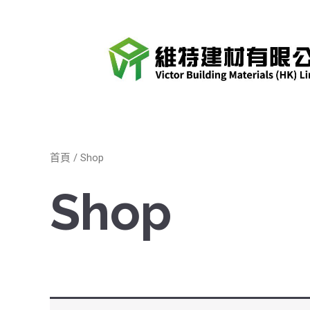
跳
至
內
容
首頁
/ Shop
Shop