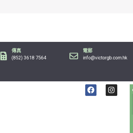
傳真
電郵
(852) 3618 7564
info@victorgb.com.hk
F
I
a
n
c
s
e
t
b
a
o
g
o
r